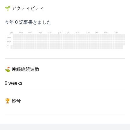
🌱
アクティビティ
今年
0
記事書きました
Jan
Feb
Mar
Apr
May
Jun
Jul
Aug
Sep
Oct
Nov
Dec
Mon
Wed
Fri
⛳️
連続継続週数
0
weeks
🏆
称号