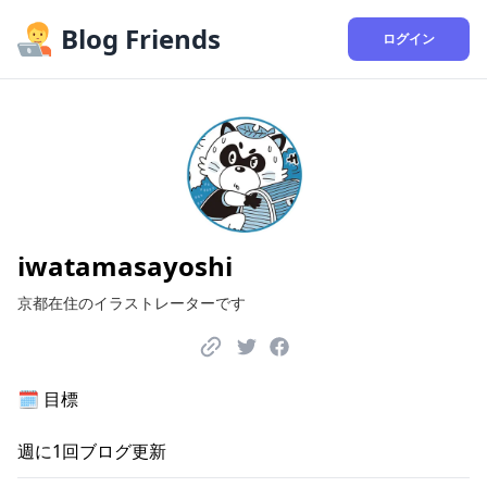
Blog Friends
ログイン
iwatamasayoshi
京都在住のイラストレーターです
🗓️
目標
週に
1
回ブログ更新