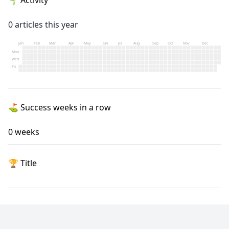
0
articles this year
Jan
Feb
Mar
Apr
May
Jun
Jul
Aug
Sep
Oct
Nov
Dec
Mon
Wed
Fri
⛳️
Success weeks in a row
0
weeks
🏆
Title