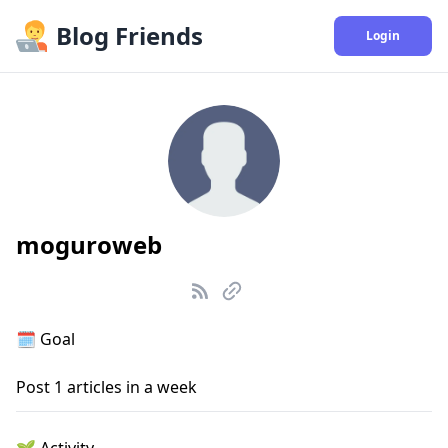
Blog Friends
Login
moguroweb
🗓️
Goal
Post
1
articles in a week
🌱
Activity