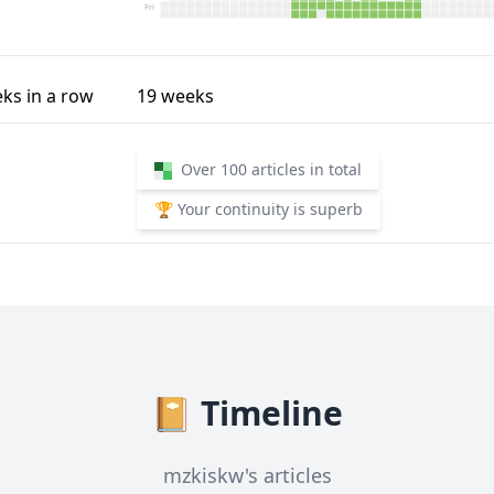
Fri
ks in a row
19
weeks
Over 100 articles in total
🏆 Your continuity is superb
📔 Timeline
mzkiskw's articles