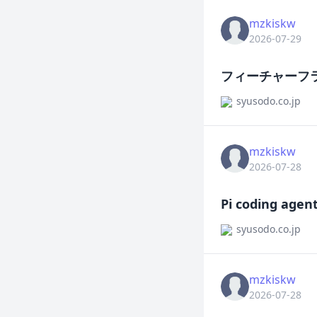
mzkiskw
2026-07-29
フィーチャーフ
syusodo.co.jp
mzkiskw
2026-07-28
Pi coding 
syusodo.co.jp
mzkiskw
2026-07-28