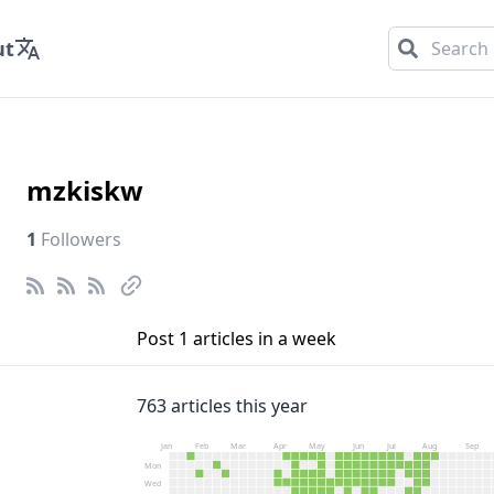
ut
mzkiskw
1
Followers
Post
1
articles in a week
763
articles this year
Jan
Feb
Mar
Apr
May
Jun
Jul
Aug
Sep
Mon
Wed