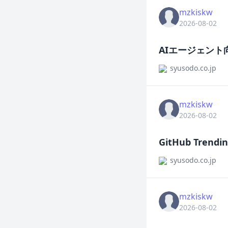
mzkiskw
2026-08-02
AIエージェント向
syusodo.co.jp
mzkiskw
2026-08-02
GitHub Tre
syusodo.co.jp
mzkiskw
2026-08-02