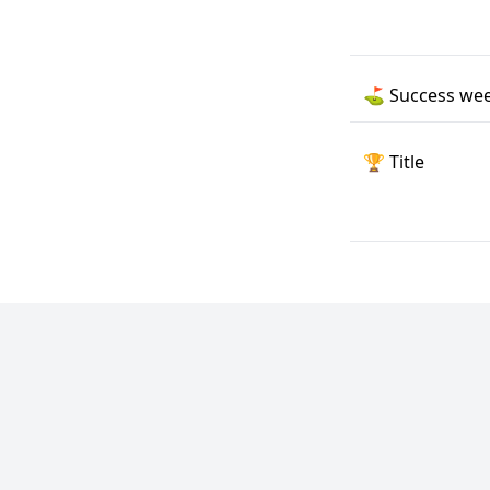
⛳️
Success wee
🏆
Title