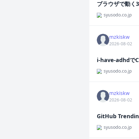
ブラウザで動く3D
syusodo.co.jp
mzkiskw
2026-08-02
i-have-adh
syusodo.co.jp
mzkiskw
2026-08-02
GitHub Tre
syusodo.co.jp