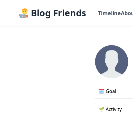
Blog Friends
Timeline
Abo
🗓️
Goal
🌱
Activity