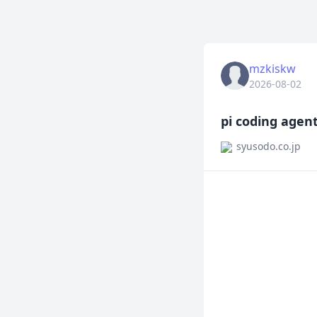
mzkiskw
2026-08-02
pi coding a
syusodo.co.jp