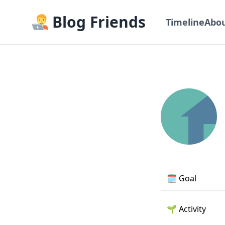
Blog Friends
Timeline
Abo
🗓️
Goal
🌱
Activity