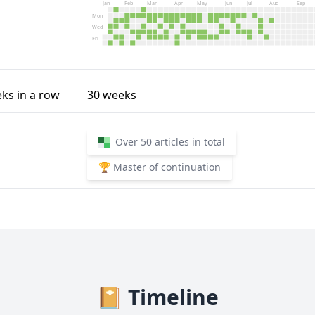
Jan
Feb
Mar
Apr
May
Jun
Jul
Aug
Sep
Mon
Wed
Fri
ks in a row
30
weeks
Over 50 articles in total
🏆 Master of continuation
📔 Timeline