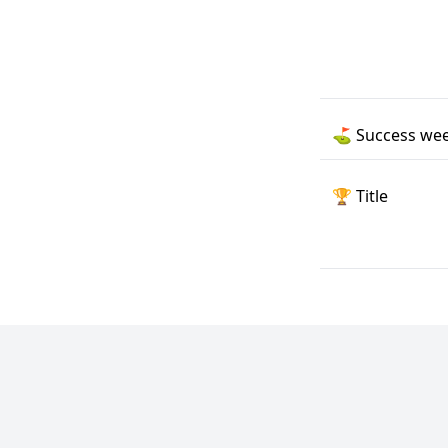
⛳️
Success wee
🏆
Title