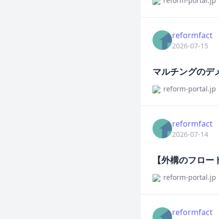
reform-portal.jp
reformfact
2026-07-15
マルチングのデ
reform-portal.jp
reformfact
2026-07-14
【外構のフロー
reform-portal.jp
reformfact