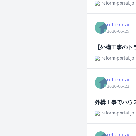
reform-portal.jp
reformfact
2026-06-25
【外構工事のト
reform-portal.jp
reformfact
2026-06-22
外構工事でハウ
reform-portal.jp
reformfact