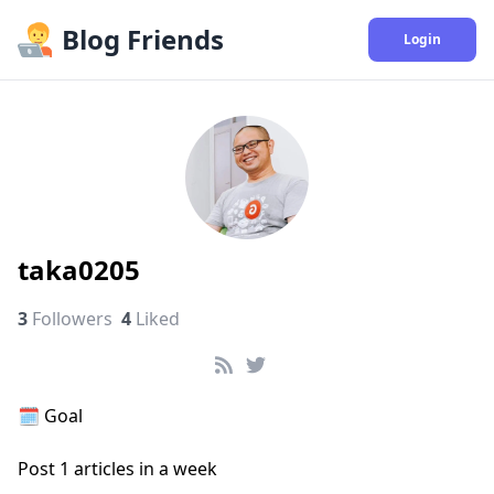
Blog Friends
Login
taka0205
3
Followers
4
Liked
🗓️
Goal
Post
1
articles in a week