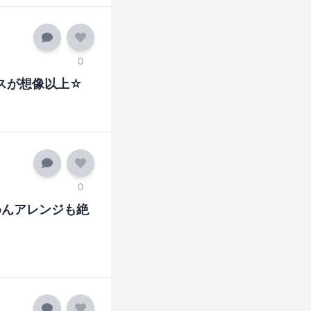
0
スが想像以上☆
0
めんアレンジも絶