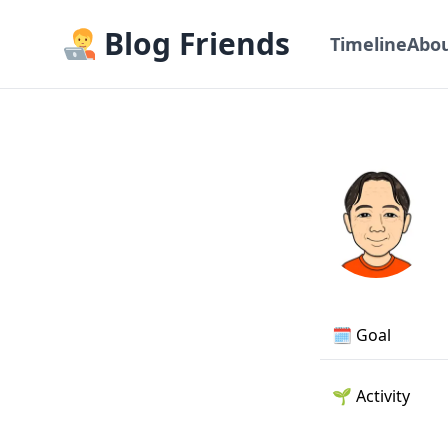
Blog Friends
Timeline
Abo
🗓️
Goal
🌱
Activity