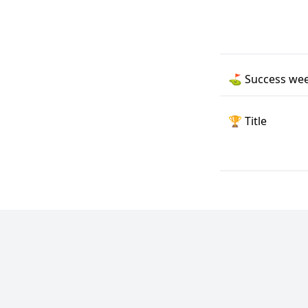
⛳️
Success wee
🏆
Title