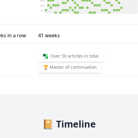
Mon
Wed
Fri
ks in a row
41
weeks
Over 50 articles in total
🏆 Master of continuation
📔 Timeline