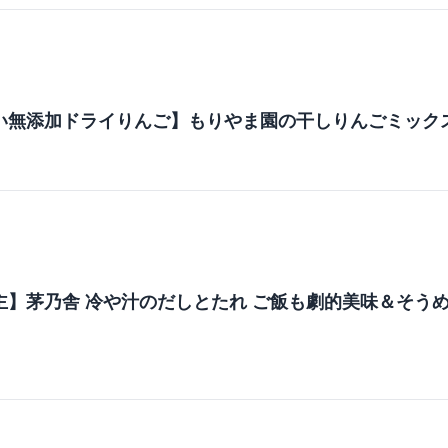
い無添加ドライりんご】もりやま園の干しりんごミック
m
主】茅乃舎 冷や汁のだしとたれ ご飯も劇的美味＆そう
m