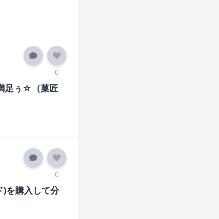
0
満足ぅ☆（菓匠
0
ド)を購入して分