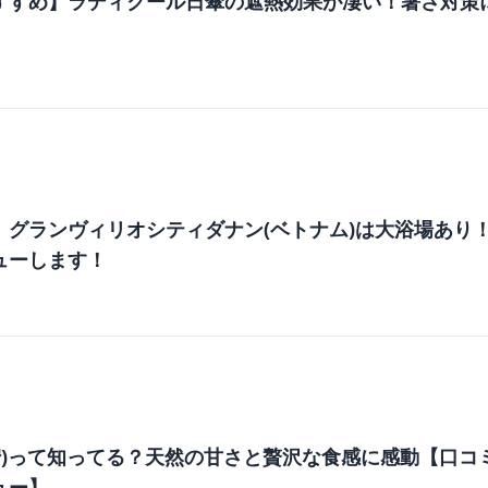
すすめ】ラディクール日傘の遮熱効果が凄い！暑さ対策
m
】グランヴィリオシティダナン(ベトナム)は大浴場あり
ューします！
m
巣蜜)って知ってる？天然の甘さと贅沢な食感に感動【口コ
ュー】